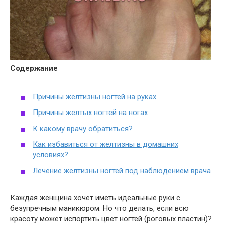
Содержание
Причины желтизны ногтей на руках
Причины желтых ногтей на ногах
К какому врачу обратиться?
Как избавиться от желтизны в домашних
условиях?
Лечение желтизны ногтей под наблюдением врача
Каждая женщина хочет иметь идеальные руки с
безупречным маникюром. Но что делать, если всю
красоту может испортить цвет ногтей (роговых пластин)?