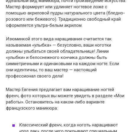
идеальный вид маникюра, почти произведение искусства.
Мастер формирует или удлиняет ногтевое ложе с
помощью акриловой пудры натурального цвета (бледно-
розового или бежевого). Традиционно свободный край
оформляется ультра-белым акрилом.
Изюминкой этого вида наращивания считается так
называемая «улыбка» — безусловно, ваши ноготки
должны улыбаться своей обладательнице! Линии
«улыбки» и белоснежного кончика должны быть
симметричными и одинаковыми на каждом ногте. Если
они идентичны, то ваш мастер — настоящий
профессионал своего дела!
Мастер Евгения предлагает вам наращивание ногтей
френч, фото которых вы можете увидеть в разделе «Мои
работы». Остановитесь на каком-либо варианте
французского маникюра:
Классический френч
, когда ноготь наращивают
«под лак», после чего покрывают специальным